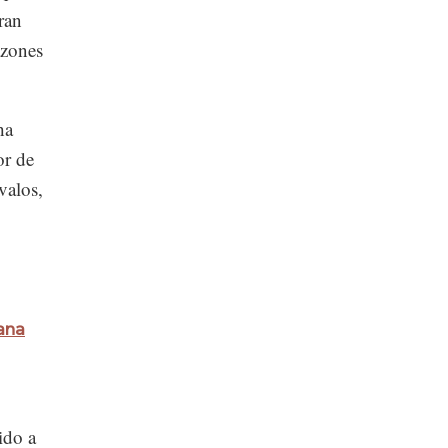
ran
azones
ha
or de
valos,
cana
ido a