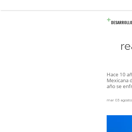
DESARROLLO
re
Hace 10 año
Mexicana d
año se enf
mar 03 agost