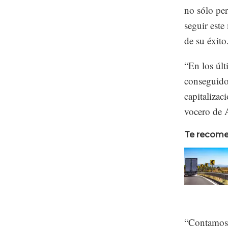
no sólo per
seguir este
de su éxito
“En los úl
conseguido 
capitalizac
vocero de A
Te recom
“Contamos 