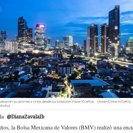
vesaron su primera crisis desde su creación hace 10 años.
(AsianDream/Getty
photo)
la
@DianaZavalaIb
años, la Bolsa Mexicana de Valores (BMV) realizó una encu