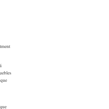
stment
á
uebles
 que
 que