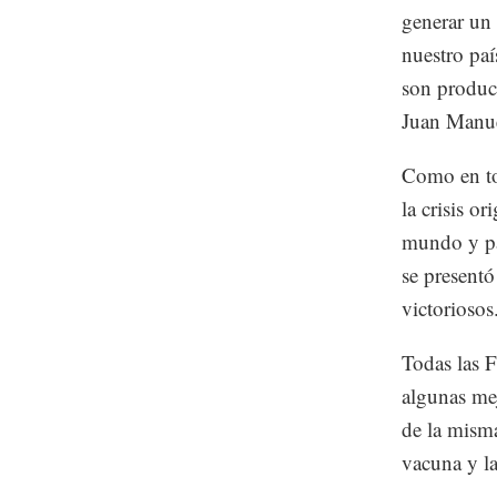
generar un 
nuestro paí
son product
Juan Manue
Como en to
la crisis o
mundo y par
se presentó
victoriosos
Todas las 
algunas me
de la mism
vacuna y l