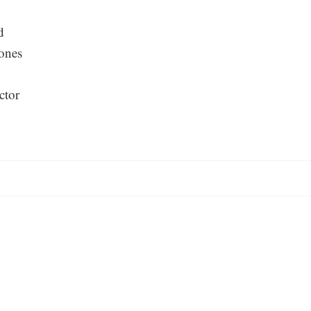
d
iones
ctor