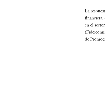
La respuest
financiera,
en el secto
(Fideicomis
de Promoci