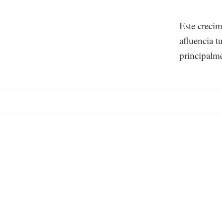
Este crecim
afluencia t
principalme