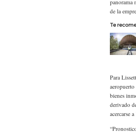
panorama m
de la empre
Te recom
Para Lisset
aeropuerto 
bienes inmo
derivado d
acercarse a 
“Pronostic