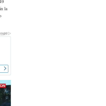
 49
án la
o