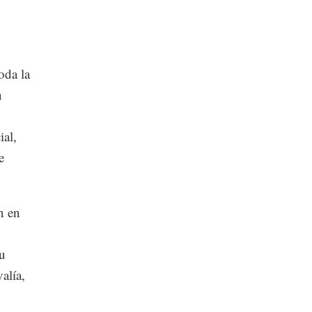
oda la
n
ial,
e
n en
su
alía,