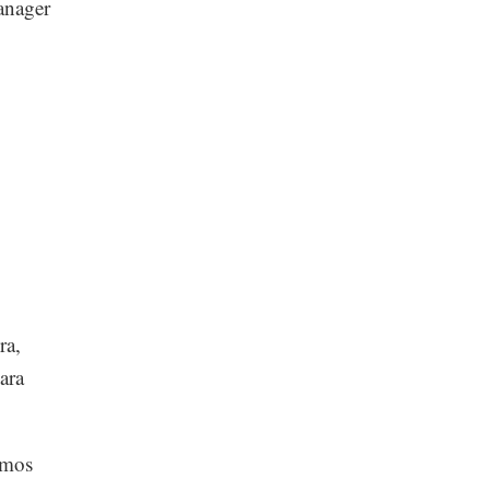
anager
ra,
ara
emos