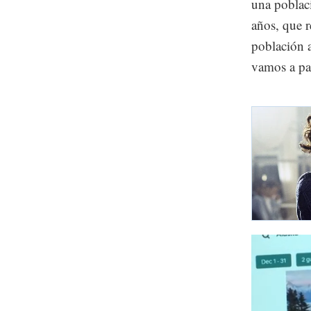
una poblac
años, que r
población a
vamos a par