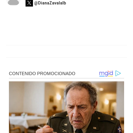
@DianaZavalaIb