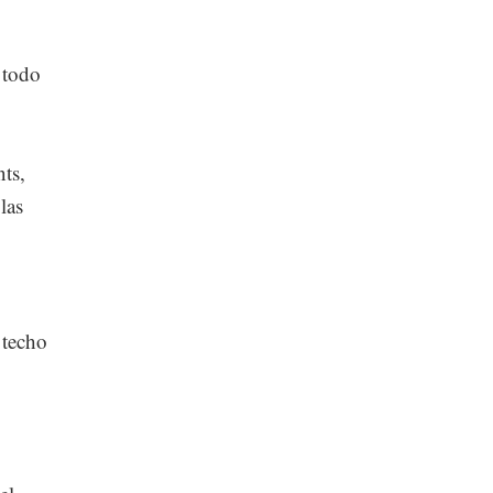
 todo
ts,
las
 techo