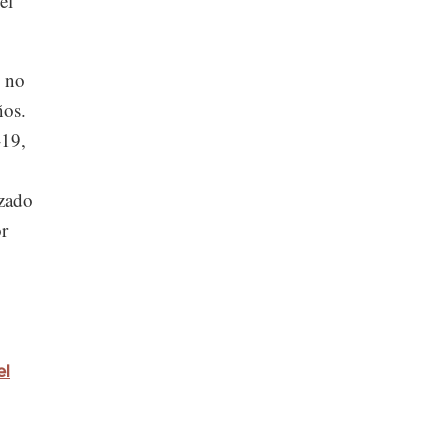
el
s no
ños.
-19,
nzado
or
el