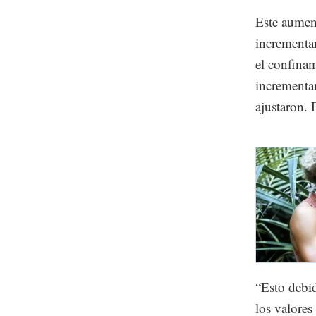
Este aument
incrementa
el confinam
incrementa
ajustaron. 
“Esto debi
los valores