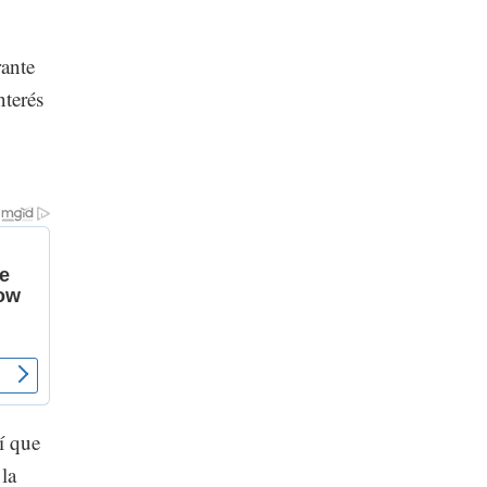
rante
nterés
í que
la