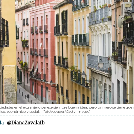
piedades en el extranjero parece siempre buena idea, pero primero se tiene que 
tico, económico y social.
(fotoVoyager/Getty Images)
la
@DianaZavalaIb