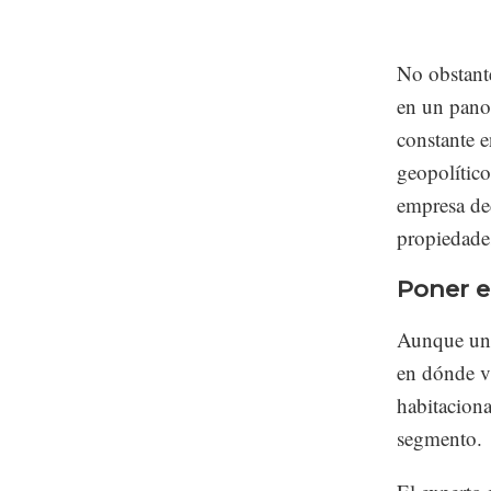
No obstante
en un pano
constante e
geopolític
empresa ded
propiedades
Poner e
Aunque una
en dónde v
habitaciona
segmento.