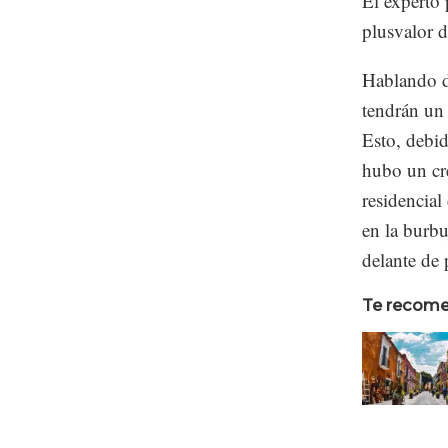
El experto 
plusvalor d
Hablando d
tendrán un
Esto, debi
hubo un cre
residencia
en la burb
delante de 
Te recom