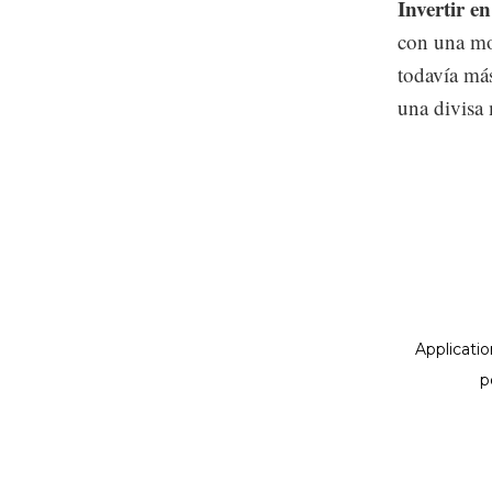
Invertir e
con una mo
todavía má
una divisa