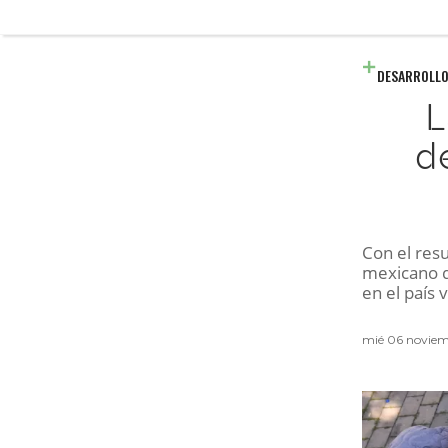
DESARROLLO
L
d
Con el resu
mexicano d
en el país 
mié 06 novie