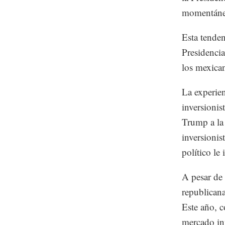
momentáne
Esta tende
Presidencia
los mexican
La experien
inversioni
Trump a la
inversioni
político le
A pesar de 
republicana
Este año, 
mercado in