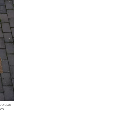
ido que
es.