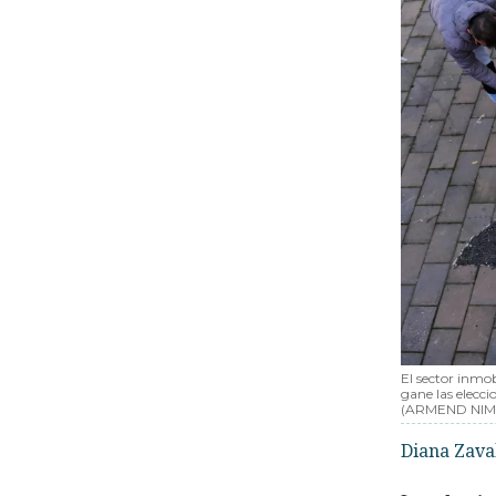
El sector inmob
gane las elecci
(ARMEND NIM
Diana Zava