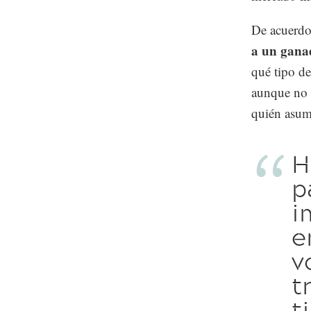
De acuerdo
a un gana
qué tipo de
aunque no 
quién asuma
H
p
i
e
v
t
t