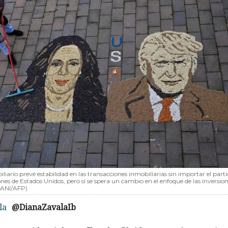
iliario prevé estabilidad en las transacciones inmobiliarias sin importar el part
ones de Estados Unidos, pero sí se spera un cambio en el enfoque de las inversion
ANI/AFP)
la
@DianaZavalaIb