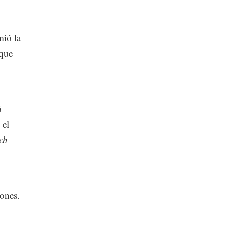
mió la
 que
ó
 el
ch
iones.