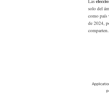
elecci
Las
solo del ám
como país v
de 2024, po
comparten.