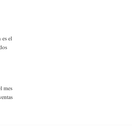
 es el
ados
el mes
ventas