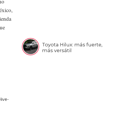
no
éxico,
tienda
que
Toyota Hilux: más fuerte,
más versátil