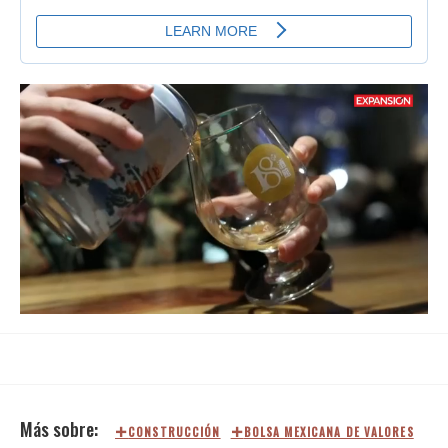
Loaded
:
Unmute
72.24%
CONSTRUCCIÓN
BOLSA MEXICANA DE VALORES