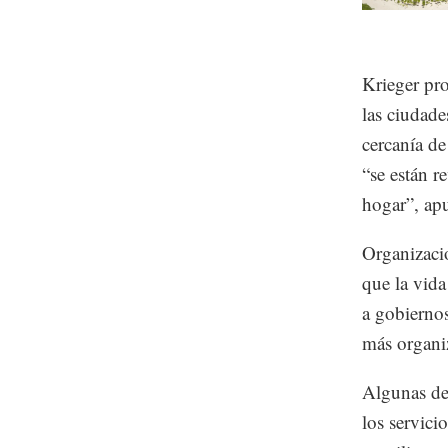
Krieger pro
las ciudade
cercanía de
“se están r
hogar”, apu
Organizac
que la vida
a gobiernos
más organi
Algunas de 
los servici