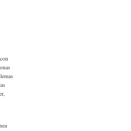
 con
sonas
blemas
las
er,
ínea