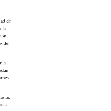
dad de
a la
ción,
es del
ran
nstan
urbes
 todos
as se