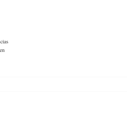
cias
 en