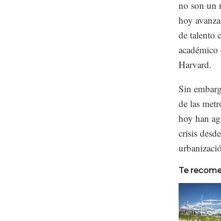
no son un 
hoy avanza
de talento 
académico 
Harvard.
Sin embarg
de las metr
hoy han agr
crisis desd
urbanizació
Te recom