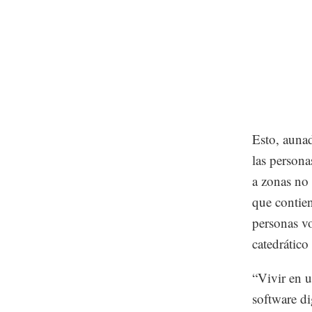
Esto, aunad
las persona
a zonas no
que contien
personas vo
catedrático
“Vivir en u
software di