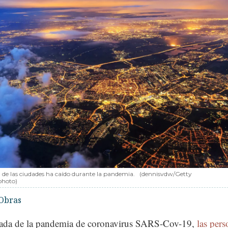
 de las ciudades ha caído durante la pandemia.
(dennisvdw/Getty
photo)
Obras
gada de la pandemia de coronavirus SARS-Cov-19,
las pers