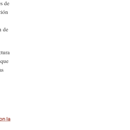
es de
ción
n de
ctura
 que
as
on la