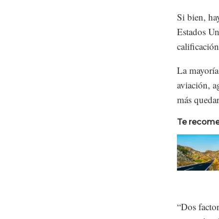
Si bien, ha
Estados Un
calificació
La mayoría 
aviación, a
más quedar
Te recom
“Dos factor