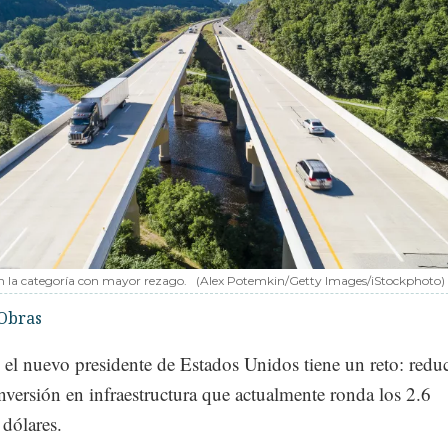
n la categoría con mayor rezago.
(Alex Potemkin/Getty Images/iStockphoto)
Obras
, el nuevo presidente de Estados Unidos tiene un reto: reduc
nversión en infraestructura que actualmente ronda los 2.6
 dólares.