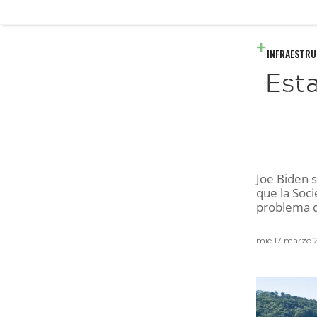
INFRAESTR
Est
Joe Biden s
que la Soc
problema d
mié 17 marzo 