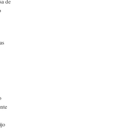
sa de
o
as
o
ente
ijo