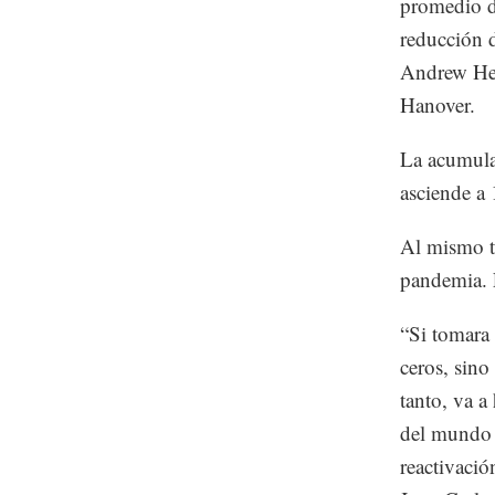
promedio de
reducción d
Andrew Her
Hanover.
La acumulac
asciende a 
Al mismo t
pandemia. L
“Si tomara 
ceros, sino
tanto, va a
del mundo 
reactivació