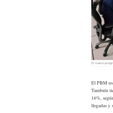
El nuevo progr
El PBM usa 
También ti
16%, según
llegadas y