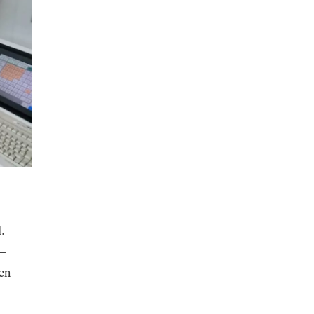
.
—
en