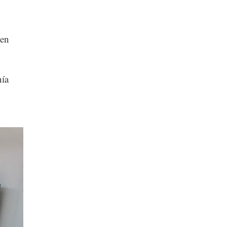
 en
nía