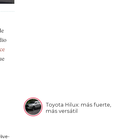
de
dio
ce
ue
Toyota Hilux: más fuerte,
más versátil