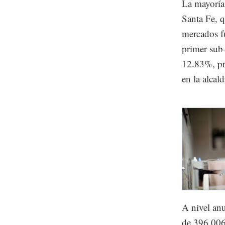
La mayoría 
Santa Fe, 
mercados fu
primer sub-
12.83%, pri
en la alcal
A nivel anu
de 396,006