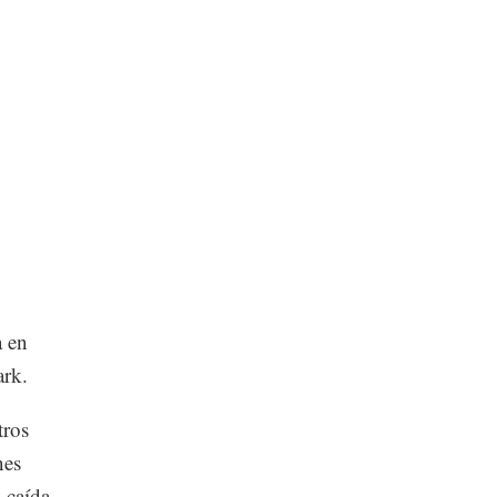
a en
ark.
tros
nes
a caída