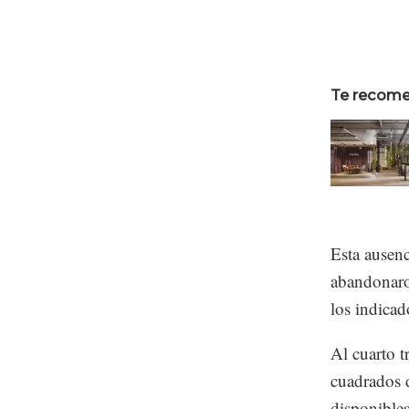
Te recom
Esta ausenc
abandonaron
los indicad
Al cuarto t
cuadrados 
disponibles