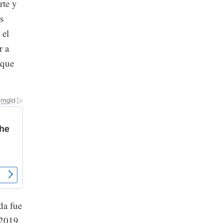
rte y
s
 el
r a
 que
da fue
 2019,