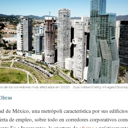
no de los corredores más afectados en 2020.
(luis roldan/Getty Images/iStock
Obras
d de México, una metrópoli característica por sus edificios
ferta de empleo, sobre todo en corredores corporativos co
nta Fe e Insurgentes, la apertura de
oficina
s prácticamente