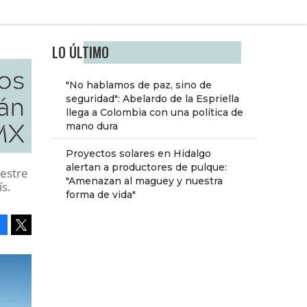
LO ÚLTIMO
ros
"No hablamos de paz, sino de
án
seguridad": Abelardo de la Espriella
llega a Colombia con una política de
MX
mano dura
Proyectos solares en Hidalgo
alertan a productores de pulque:
mestre
"Amenazan al maguey y nuestra
ís.
forma de vida"
Facebook
Tweet