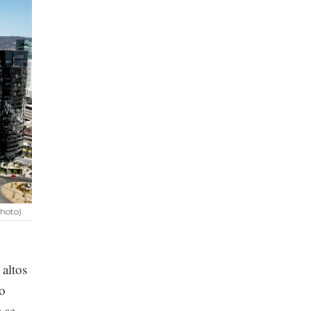
photo)
 altos
mo
 se