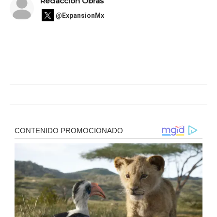
Redacción Obras
@ExpansionMx