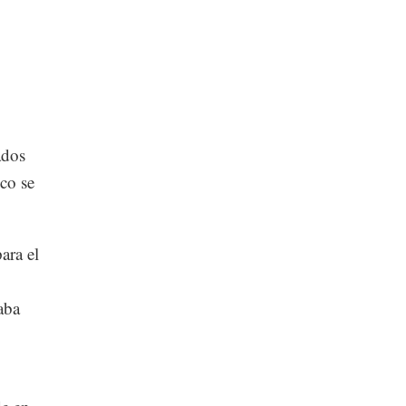
ados
co se
ara el
aba