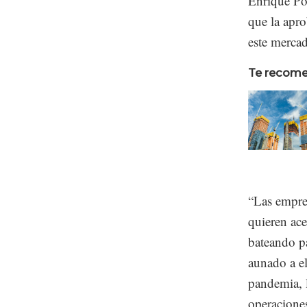
Enrique Por
que la apro
este merca
Te recom
“Las empre
quieren ace
bateando pa
aunado a el
pandemia, l
operacione