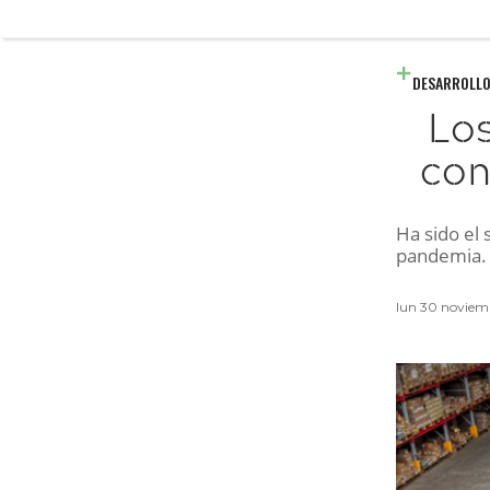
DESARROLLO
Los
con
Ha sido el 
pandemia. 
lun 30 novie