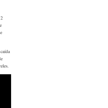
72
e
de
 caída
de
eles.