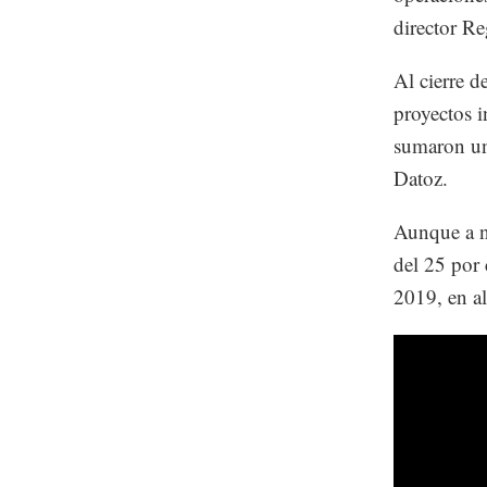
director Re
Al cierre d
proyectos i
sumaron un
Datoz.
Aunque a ni
del 25 por 
2019, en al