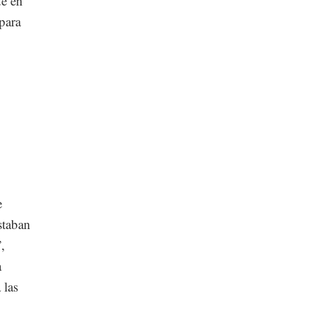
de en
para
e
staban
,
a
 las