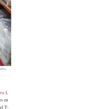
Getty
ria
l,
es en
el T-