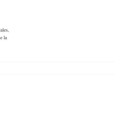
ales,
e la