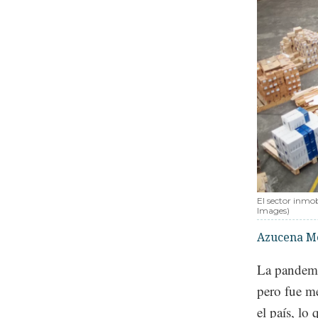
El sector inmob
Images)
Azucena M
La pandemi
pero fue me
el país, lo