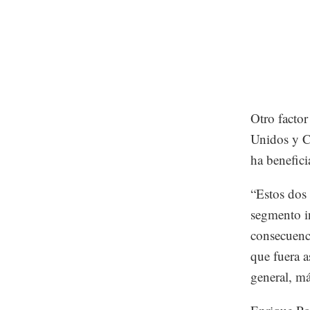
Otro factor
Unidos y C
ha benefic
“Estos dos 
segmento in
consecuenci
que fuera a
general, má