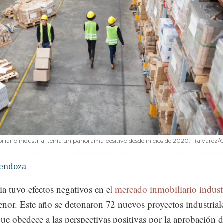
iliario industrial tenía un panorama positivo desde inicios de 2020.
(alvarez/
endoza
a tuvo efectos negativos en el
mercado inmobiliario indust
nor. Este año se detonaron 72 nuevos proyectos industrial
 que obedece a las perspectivas positivas por la aprobación d