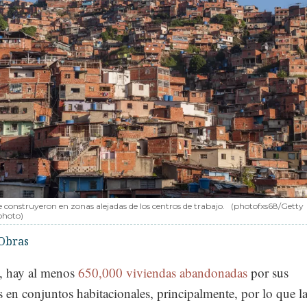
e construyeron en zonas alejadas de los centros de trabajo.
(photofxs68/Getty
photo)
Obras
, hay al menos
650,000 viviendas abandonadas
por sus
s en conjuntos habitacionales, principalmente, por lo que l