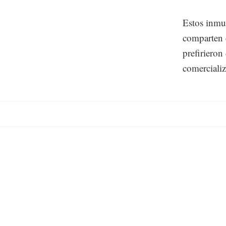
Estos inmue
comparten c
prefirieron
comercializ