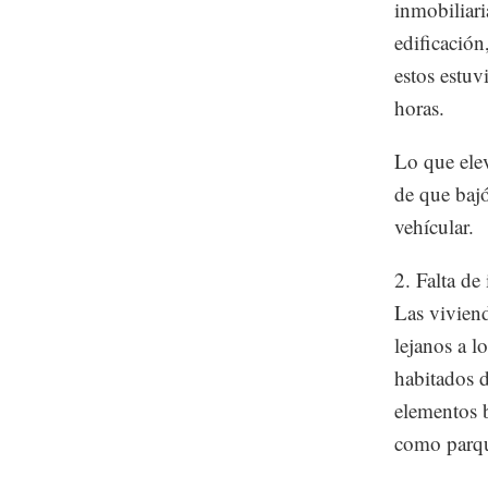
inmobiliari
edificación
estos estuv
horas.
Lo que elev
de que bajó
vehícular.
2. Falta de 
Las vivien
lejanos a l
habitados d
elementos b
como parqu