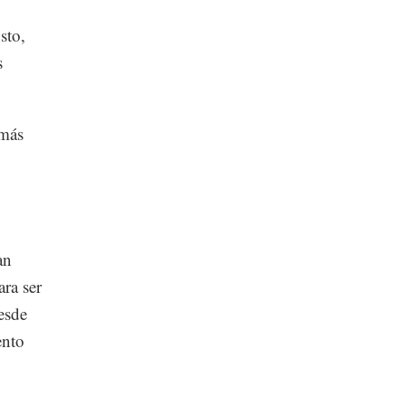
sto,
s
emás
an
ara ser
esde
ento