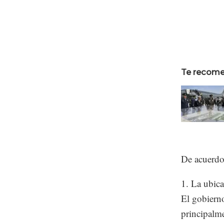
Te recom
De acuerdo 
1. La ubic
El gobierno
principalme