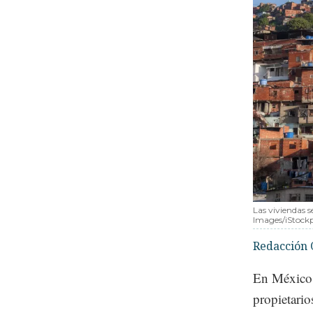
Las viviendas s
Images/iStock
Redacción 
En México
propietario