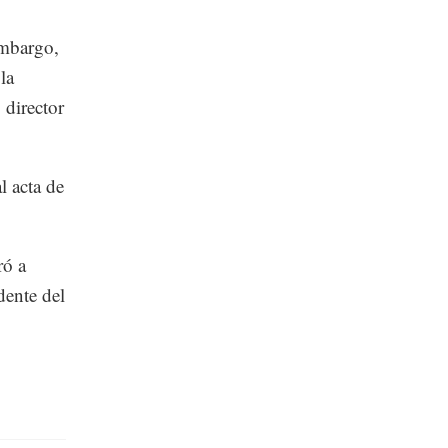
embargo,
la
director
l acta de
ró a
ente del