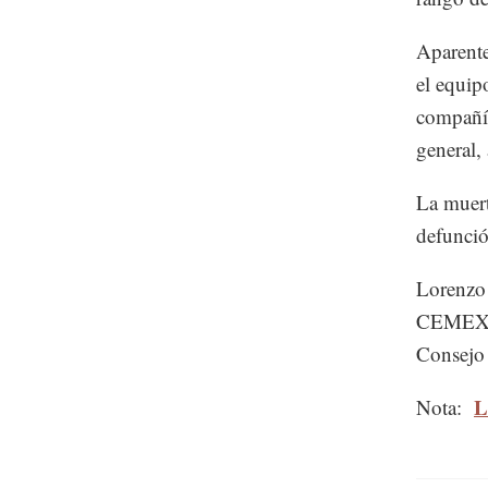
Aparente
el equip
compañía
general,
La muert
defunció
Lorenzo 
CEMEX e
Consejo
L
Nota: