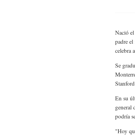
Nació el
padre el
celebra 
Se gradu
Monterre
Stanford
En su úl
general 
podría s
"Hoy que