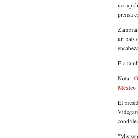
no aquí 
prensa e
Zambrano
un país 
encabeza
Era tamb
O
Nota:
México
El presi
Videgara
condolen
"Mis sen