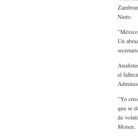
Zambran
Nieto.
"México 
Un abraz
secretar
Analista
el falle
Administ
"Yo creo
que se d
de volat
Monex.