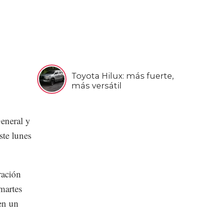
Toyota Hilux: más fuerte,
más versátil
eneral y
ste lunes
ración
martes
en un