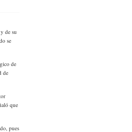
 y de su
ndo se
gico de
d de
tor
ñaló que
ndo, pues