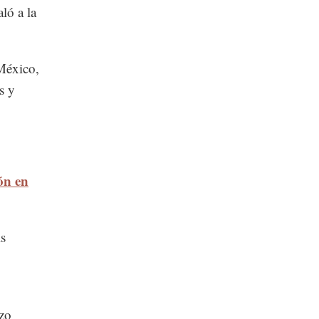
aló a la
México,
s y
ón en
is
nzo