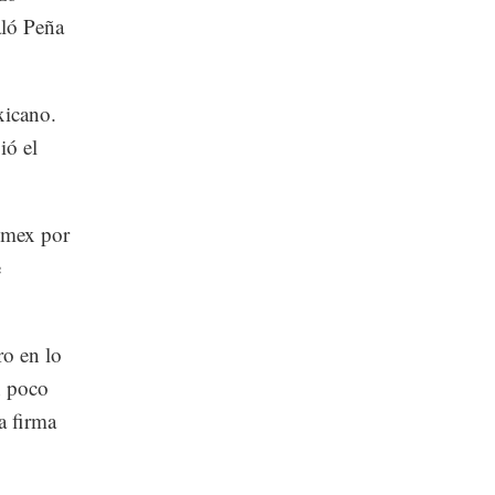
ló Peña
xicano.
ió el
Cemex por
e
ro en lo
n poco
a firma