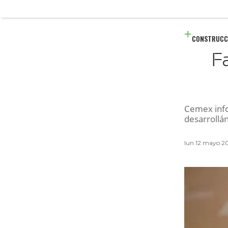
CONSTRUCC
F
Cemex info
desarrollá
lun 12 mayo 2