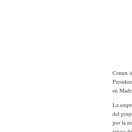
Cemex in
Presiden
en Madr
La empre
del grup
por la m
rango de