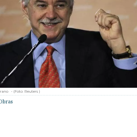
rano
-
(Foto:
Reuters
)
Obras